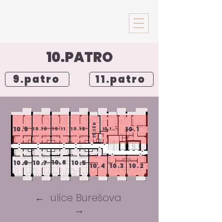
10.PATRO
9.patro
11.patro
10.13b
10.9
10.1
10.10
10.11
10.12
10.13a
10.6
10.8
10.7
10.5
10.4
10.3
10.2
← ulice Burešova
→